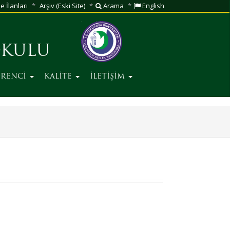
e İlanları
Arşiv (Eski Site)
Arama
English
OKULU
RENCİ
KALİTE
İLETİŞİM