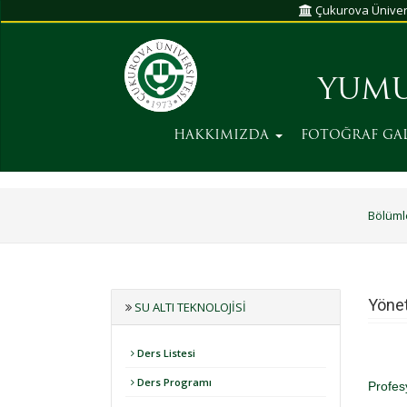
Çukurova Üniver
YUMU
HAKKIMIZDA
FOTOĞRAF GAL
Bölüml
Yönet
SU ALTI TEKNOLOJISI
Ders Listesi
Ders Programı
Profes