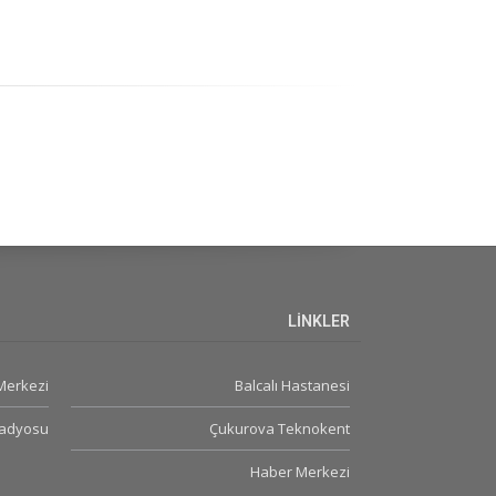
LİNKLER
 Merkezi
Balcalı Hastanesi
Radyosu
Çukurova Teknokent
Haber Merkezi