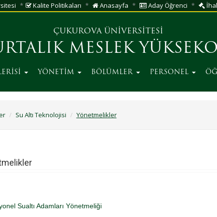
sitesi
Kalite Politikaları
Anasayfa
Aday Öğrenci
İhal
ÇUKUROVA ÜNİVERSİTESİ
RTALIK MESLEK YÜKSEK
ERİSİ
YÖNETİM
BÖLÜMLER
PERSONEL
ÖĞ
er
Su Altı Teknolojisi
Yönetmelikler
melikler
yonel Sualtı Adamları Yönetmeliği