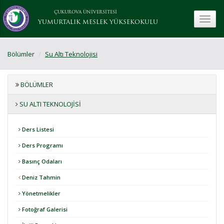
ÇUKUROVA ÜNİVERSİTESİ
toggle
YUMURTALIK MESLEK YÜKSEKOKULU
Bölümler
Su Altı Teknolojisi
BÖLÜMLER
SU ALTI TEKNOLOJISI
Ders Listesi
Ders Programı
Basınç Odaları
Deniz Tahmin
Yönetmelikler
Fotoğraf Galerisi