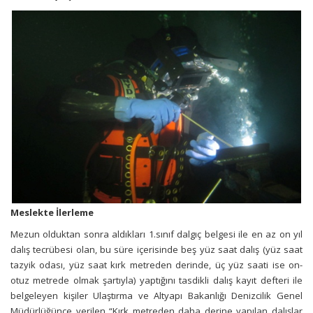
Meslekt
e
İlerleme
Mezun olduktan sonra aldıkları 1.sınıf dalgıç belgesi ile en az on yıl
dalış tecrübesi olan, bu süre içerisinde beş yüz saat dalış (yüz saat
tazyik odası, yüz saat kırk metreden derinde, üç yüz saati ise on-
otuz metrede olmak şartıyla) yaptığını tasdikli dalış kayıt defteri ile
belgeleyen kişiler Ulaştırma ve Altyapı Bakanlığı Denizcilik Genel
Müdürlüğünce verilen “Kırk metreden daha derine yapılan dalışlar