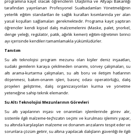
programına kayıt olacak öğrencilerin Ulaştırma ve Altyapı Bakanlığı
tarafından yayınlanan Profesyonel Sualtıadamları Yönetmeliğinin
yeterlik eğitim standartları ile sağlık kuralları kısımlarında yer alan
yasal koşulları sağlamaları gerekmektedir. Programa kayıt yaptıran
öğrenciler kendi kişisel dalış malzemelerini (Maske, palet, şnorkel,
denge yeleği, regülatör, patik, ağırlık kemeri) eğitim-öğretimin birinci
ayı içerisinde kendileri tamamlamakla yükümlüdürler.
Tanıtım
Su altı teknolojisi program mezunu olan kişiler deniz inşaatları,
sudaki gemilerin karaya çekilmeden onarımı, sörvey çalışmaları, su
altı arama-kurtarma çalışmaları, su altı boru ve iletişim hatlarının
döşenmesi, bakım-onarım işleri, basınç odası operatörlüğü, dalış
projeleri geliştirme, dalış organizasyonları kurma ve yönetme
yeteneğine sahip teknik elemandır.
Su Altı Teknolojisi Mezunlarının Görevleri
Su altı yapılarının inşası ve onarımları işlemlerinde görev alır,
sistemle ilgili malzeme-teçhizatın seçimi ve kurulması işlemini yapar,
su altında karşılaşılan malzeme ve donanım arızalarını tespit eder ve
sorunlara çözüm getirir, su altına yapılacak dalışların güvenliği ile ilgili