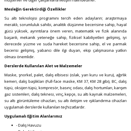
müşteriler ve diğer çalışanlarla iletişim halindedirler.
Mesleğin Gerektirdiği Özellikler
Su altı teknolojisi programını tercih eden adayların; araştırmaya
meraklı, sorumluluk sahibi,
analitik düşünme becerisine sahip,
hayal
gücü yüksek,
ayrıntılara önem veren,
matematik ve fizik
alanında
başarılı,
mekanik yeteneğe sahip,
fiziksel kabiliyetleri gelişmiş,
iyi
derecede yüzme ve suda hareket becerisine sahip,
el ve parmak
becerisi gelişmiş,
yabancı dile ilgi duyan,
ekip çalışmasına yatkın
olması önemlidir.
De
rslerde Kullanılan Alet ve Malzemeler
Maske, şnorkel, palet, dalış elbisesi (ıslak, yarı kuru ve kuru), ağırlık
kemeri, dalış başlıkları (Full-face maske, KM 37, KM 28 gibi), BC, dalış
tüpü, oksijen tüpü, kompresör, basınç odası, dalış hortumları, karışım
gaz sistemleri, dalış teknesi, vinç, kepçe, su altı kaynak malzemeleri,
su altı görüntüleme cihazları, su altı iletişim ve ışıklandırma cihazları
uygulamalı derslerde kullanılan teçhizatlardır.
Uygulamalı Eğitim Alanlarımız
- Dalış Havuzu