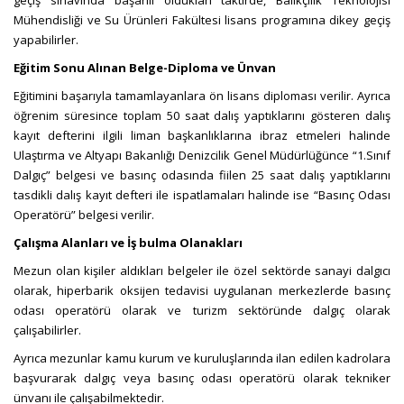
geçiş sınavında başarılı oldukları taktirde, Balıkçılık Teknolojisi
Mühendisliği ve Su Ürünleri Fakültesi lisans programına dikey geçiş
yapabilirler.
Eğitim Sonu Alınan Belge-Diploma ve Ünvan
Eğitimini başarıyla tamamlayanlara ön lisans diploması verilir. Ayrıca
öğrenim süresince toplam 50 saat dalış yaptıklarını gösteren dalış
kayıt defterini ilgili liman başkanlıklarına ibraz etmeleri halinde
Ulaştırma ve Altyapı Bakanlığı Denizcilik Genel Müdürlüğünce “1.Sınıf
Dalgıç” belgesi ve basınç odasında fiilen 25 saat dalış yaptıklarını
tasdikli dalış kayıt defteri ile ispatlamaları halinde ise “Basınç Odası
Operatörü” belgesi verilir.
Çalışma Alanları ve İş bulma Olanakları
Mezun olan kişiler aldıkları belgeler ile özel sektörde sanayi dalgıcı
olarak, hiperbarik oksijen tedavisi uygulanan merkezlerde basınç
odası operatörü olarak ve turizm sektöründe dalgıç olarak
çalışabilirler.
Ayrıca mezunlar kamu kurum ve kuruluşlarında ilan edilen kadrolara
başvurarak dalgıç veya basınç odası operatörü olarak tekniker
ünvanı ile çalışabilmektedir.