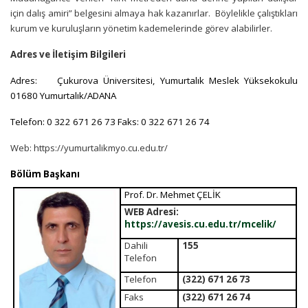
için dalış amiri” belgesini almaya hak kazanırlar. Böylelikle çalıştıkları
kurum ve kuruluşların yönetim kademelerinde görev alabilirler.
Adres ve İletişim Bilgileri
Adres: Çukurova Üniversitesi, Yumurtalık Meslek Yüksekokulu
01680 Yumurtalık/ADANA
Telefon: 0 322 671 26 73 Faks: 0 322 671 26 74
Web: https://yumurtalikmyo.cu.edu.tr/
Bölüm Başkanı
Prof. Dr. Mehmet ÇELİK
WEB Adresi:
https://avesis.cu.edu.tr/mcelik/
Dahili
155
Telefon
Telefon
(322) 671 26 73
Faks
(322) 671 26 74