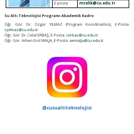
E-posta
mcelik@cu.edu.tr
Su Altı Teknolojisi
Programı Akademik Kadro
Öğr. Gör. Dr. Özgür YILMAZ (Program Koordinatörü), E-Posta:
oyilmaz@cu.edu.tr
Öğr. Gör. Dr. Celal ERBAŞ, E-Posta:
cerbas@cu.edu.tr
Öğr. Gör. Arben Erol MALJA, E-Posta:
aemalja@cu.edu.tr
@cusualtiteknolojisi